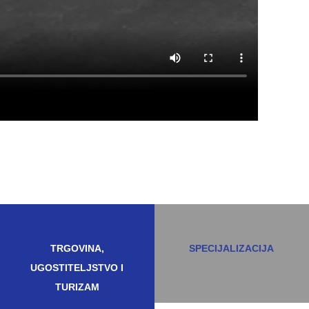
TRGOVINA,
SPECIJALIZACIJA
UGOSTITELJSTVO I
TURIZAM