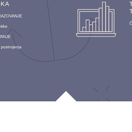
IKA
RAZOVANJE
tike
VANJE
 postrojenja