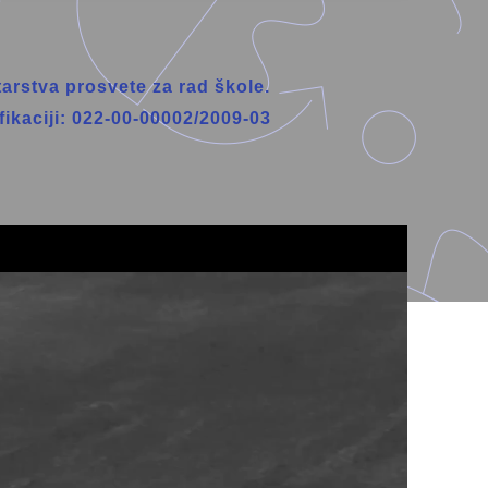
arstva prosvete za rad škole.
fikaciji: 022-00-00002/2009-03