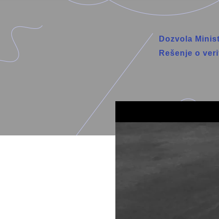
Dozvola Minist
Rešenje o veri