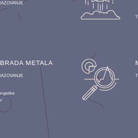
RAZOVANJE
OBRADA METALA
RAZOVANJE
ergetike
ar