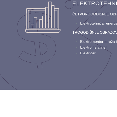
ELEKTROTEHN
ČETVOROGODIŠNJE OB
Elektrotehničar energe
TROGODIŠNJE OBRAZO
Elektromonter mreža i
Elektroinstalater
Električar