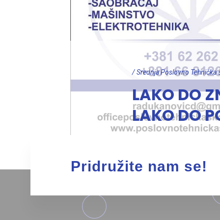
/ Srednja Poslovno Tehnička 
LAKO DO 
LAKO DO P
Pridružite nam se!