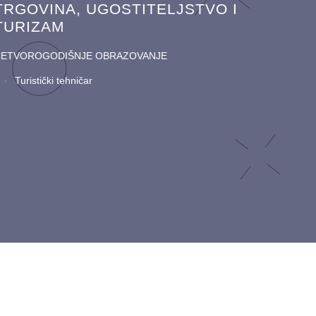
TRGOVINA, UGOSTITELJSTVO I
TURIZAM
ČETVOROGODIŠNJE OBRAZOVANJE
Turistički tehničar