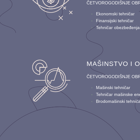
ČETVOROGODIŠNJE OB
Ekonomski tehničar
Finansijski tehničar
Tehničar obezbeđenja
MAŠINSTVO I 
ČETVOROGODIŠNJE OB
Mašinski tehničar
Tehničar mašinske en
Brodomašinski tehnič