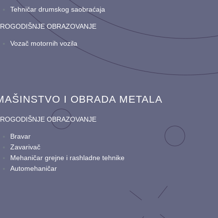
Tehničar drumskog saobraćaja
TROGODIŠNJE OBRAZOVANJE
Vozač motornih vozila
MAŠINSTVO I OBRADA METALA
TROGODIŠNJE OBRAZOVANJE
Bravar
Zavarivač
Mehaničar grejne i rashladne tehnike
Automehaničar